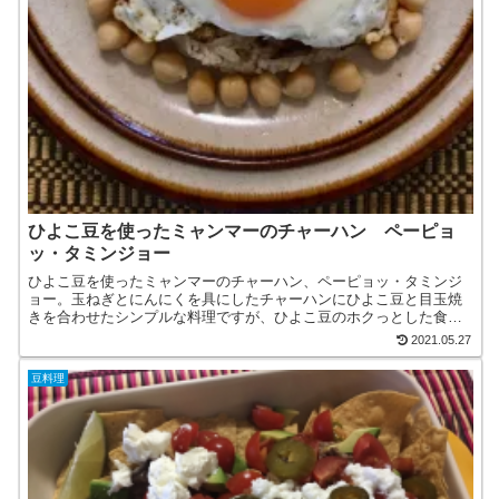
ひよこ豆を使ったミャンマーのチャーハン ペーピョ
ッ・タミンジョー
ひよこ豆を使ったミャンマーのチャーハン、ペーピョッ・タミンジ
ョー。玉ねぎとにんにくを具にしたチャーハンにひよこ豆と目玉焼
きを合わせたシンプルな料理ですが、ひよこ豆のホクっとした食感
がご飯とぴったりな素朴な味のチャーハンです。ひよこ豆独特な
2021.05.27
形...
豆料理