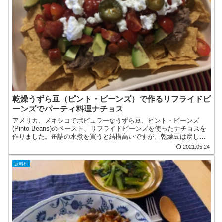
乾燥うずら豆（ピント・ビーンズ）で作るリフライドビ
ーンズでパーティ料理ナチョス
アメリカ、メキシコでポピュラーなうずら豆、ピント・ビーンズ
(Pinto Beans)のペースト、リフライドビーンズを使ったナチョスを
作りました。缶詰の水煮を買うと結構高いですが、乾燥豆は戻した
り、調理するのに手間はかかりますが、1kgで10...
2021.05.24
豆料理