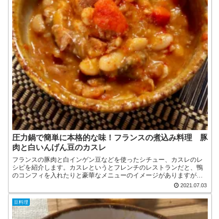
圧力鍋で簡単に本格的な味！フランスの煮込み料理 豚
肉と白いんげん豆のカスレ
フランスの豚肉と白インゲン豆などを使ったシチュー、カスレのレ
シピを紹介します。カスレというとフレンチのレストランだと、鴨
のコンフィを入れたりと豪華なメニューのイメージがありますが、
フランスでは南東部ラングドックの伝統的な家庭料理で様々なレ
2021.07.03
シ...
豆料理