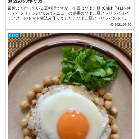
煮込みの作り方
最近よく作っている豆料理ですが、今回はひよこ豆 (Chick Pea)を使
ってイタリアンのバルのメニューの定番のひよこ豆とトリッパ（ハ
チノス）のトマト煮込み作りました。ひよこ豆とトリッパのトマト
煮込みひよこ豆(Chick Pea)トルコ南東...
2021.06.20
豆料理