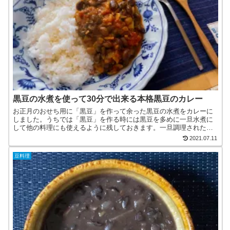
黒豆の水煮を使って30分で出来る本格黒豆のカレー
お正月のおせち用に「黒豆」を作って余った黒豆の水煮をカレーに
しました。うちでは「黒豆」を作る時には黒豆を多めに一旦水煮に
して他の料理にも使えるように残しておきます。一旦調理された黒
豆は色々な料理に使うのも簡単です。今回はテレワーク中の昼ご
2021.07.11
は...
豆料理