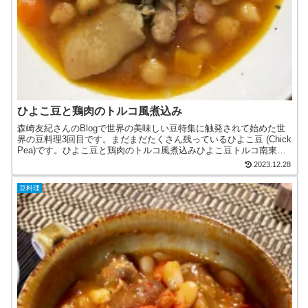
ひよこ豆と鶏肉のトルコ風煮込み
森崎友紀さんのBlogで世界の美味しい豆特集に触発されて始めた世
界の豆料理3回目です。まだまだたくさん残っているひよこ豆 (Chick
Pea)です。ひよこ豆と鶏肉のトルコ風煮込みひよこ豆トルコ南東部
原産で、エジプトでなんと7500年前から...
2023.12.28
豆料理