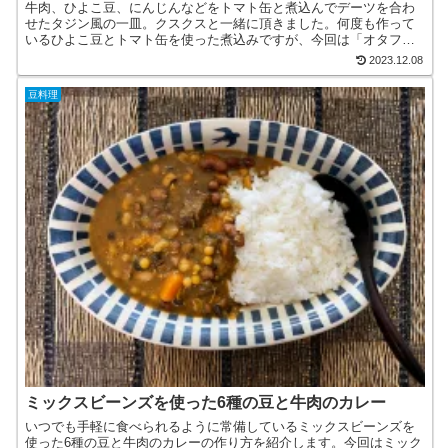
牛肉、ひよこ豆、にんじんなどをトマト缶と煮込んでデーツを合わ
せたタジン風の一皿。クスクスと一緒に頂きました。何度も作って
いるひよこ豆とトマト缶を使った煮込みですが、今回は「オタフク
ソース×レシピブログ」のモニターコラボ広告企画で頂いたデーツ...
2023.12.08
豆料理
ミックスビーンズを使った6種の豆と牛肉のカレー
いつでも手軽に食べられるように常備しているミックスビーンズを
使った6種の豆と牛肉のカレーの作り方を紹介します。今回はミック