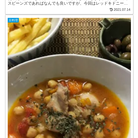
スビーンズであればなんでも良いですが、今回はレッドキドニービ
ーンズ、ブラックアイ、グリーンピー、ひよこ豆、ホワイトピー...
2021.07.14
豆料理