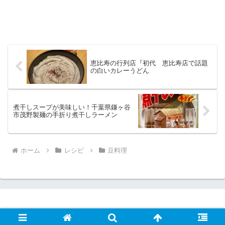
恵比寿の行列店『初代 恵比寿店で話題
の白いカレーうどん
煮干しスープが美味しい！千葉県鎌ヶ谷
市茂野製麺の手折り煮干しラーメン
ホーム
レシピ
豆料理
© 2020 ほるひーとのおうち暮らし.