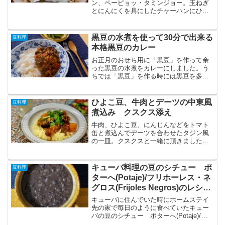
ン、ペーピョッ・タミンジョー。玉ねぎ
とにんにくを具にしたチャーハンにひよ
こ豆と目玉焼きを合わせたシンプルな料
理ですが、ひよこ豆のホクっとした食感
がご飯とぴったりな素朴な味のチャーハ
黒豆の水煮を使って30分で出来る
豆料理
ンです。ひよこ豆独特な形...
本格黒豆のカレー
お正月のおせち用に「黒豆」を作って余
った黒豆の水煮をカレーにしました。う
ちでは「黒豆」を作る時には黒豆を多め
に一旦水煮にして他の料理にも使えるよ
うに残しておきます。一旦調理された黒
豆は色々な料理に使うのも簡単です。今
ひよこ豆、牛肉とデーツの中東風
豆料理
回はテレワーク中の昼ごは...
煮込み クスクス添え
牛肉、ひよこ豆、にんじんなどをトマト
缶と煮込んでデーツを合わせたタジン風
の一皿。クスクスと一緒に頂きました。
何度も作っているひよこ豆とトマト缶を
使った煮込みですが、今回は「オタフク
ソース×レシピブログ」のモニターコラボ
キューバ料理の豆のシチュー ポ
豆料理
広告企画で頂いたデーツ...
ターへ(Potaje)/フリホーレス・ネ
グロス(Frijoles Negros)のレシピ
をご紹介
キューバに住んでいた時にホームステイ
先の家で毎日のように食べていたキュー
バの豆のシチュー ポターへ(Potaje)/フ
リホーレス・ネグロス(Frijoles Negros)を