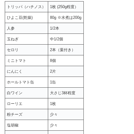
トリッパ（ハチノス）
1枚 (250g程度）
ひよこ豆(乾燥)
80g ※水煮は200g
人参
1/2本
玉ねぎ
中1/2個
セロリ
2本（葉付き）
ミニトマト
8個
にんにく
2片
ホールトマト缶
1缶
白ワイン
大さじ3杯程度
ローリエ
1枚
粉チーズ
少々
塩胡椒
少々