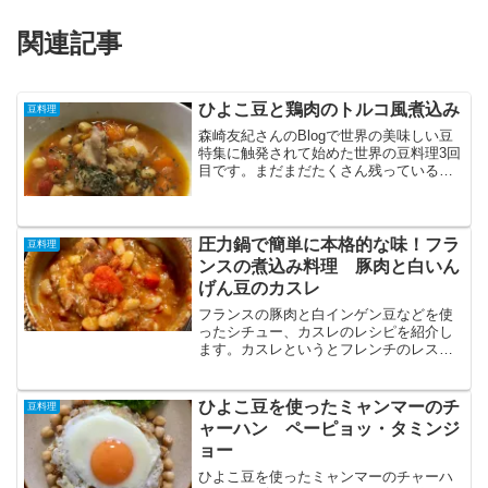
関連記事
ひよこ豆と鶏肉のトルコ風煮込み
豆料理
森崎友紀さんのBlogで世界の美味しい豆
特集に触発されて始めた世界の豆料理3回
目です。まだまだたくさん残っているひ
よこ豆 (Chick Pea)です。ひよこ豆と鶏肉
のトルコ風煮込みひよこ豆トルコ南東部
原産で、エジプトでなんと7500年前か
ら...
圧力鍋で簡単に本格的な味！フラ
豆料理
ンスの煮込み料理 豚肉と白いん
げん豆のカスレ
フランスの豚肉と白インゲン豆などを使
ったシチュー、カスレのレシピを紹介し
ます。カスレというとフレンチのレスト
ランだと、鴨のコンフィを入れたりと豪
華なメニューのイメージがありますが、
フランスでは南東部ラングドックの伝統
ひよこ豆を使ったミャンマーのチ
豆料理
的な家庭料理で様々なレシ...
ャーハン ペーピョッ・タミンジ
ョー
ひよこ豆を使ったミャンマーのチャーハ