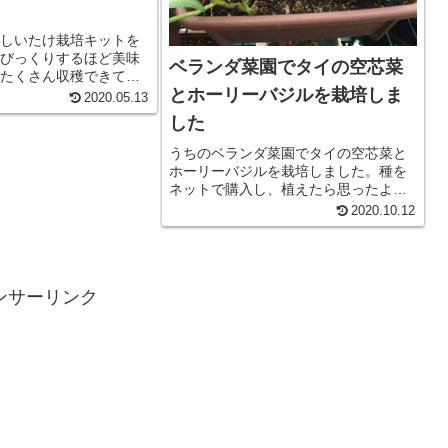
しいたけ栽培キットを
びっくりするほど美味
ベランダ菜園でタイの空芯菜
たくさん収穫できて、
とホーリーバジルを栽培しま
した。しいたけの栽培
2020.05.13
す。11月くらいからき
した
る気温(10〜20度）にな
の栽培はかな...
うちのベランダ菜園でタイの空芯菜と
ホーリーバジルを栽培しました。種を
ネットで購入し、植えたら思ったより
簡単に出来ました。ホーリーバジルは
2020.10.12
タイのガパオライスに使われるハー
ブ。ガパオとはタイ語でホーリーバジ
ルとの事。一般的なスイートバジルと
は一...
ンサーリンク