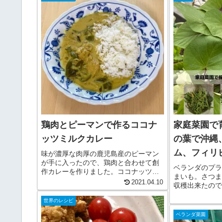
鶏肉とピーマンで作るココナ
家庭菜園で
ッツミルクカレー
の葉で沖縄
ム、フィリ
味が濃厚な肉厚の鹿児島産のピーマン
が手に入ったので、鶏肉と合わせて創
理を作って
ベランダのプラ
作カレーを作りました。ココナッツミ
まいも。さつま
ルク、家庭菜園で栽培しているカレー
2021.04.10
収穫出来たので
リーフがあったので、南インド、スリ
生い茂って、こ
ランカの南国風で爽やかなイメージで
世界のレシピ
たいない、と思
作ってみました。鶏肉の出汁をベース
べられるそう。
ベランダ菜園
に...
一般的に食べら