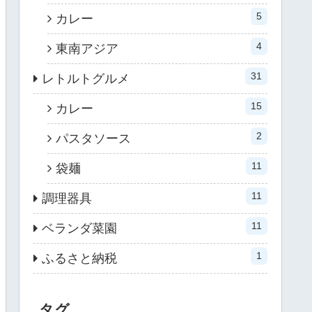
5
カレー
4
東南アジア
31
レトルトグルメ
15
カレー
2
パスタソース
11
袋麺
11
調理器具
11
ベランダ菜園
1
ふるさと納税
タグ