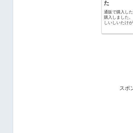
た
通販で購入した
購入しました。
しいしいたけが
美味しく頂けま
は冬がメインで
のこが栽培でき
ります。しいたけ
スポ