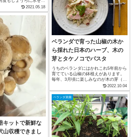
何度もじょうろに水を汲
まで往復していまし
2021.05.18
、蛇口につなぐタイプ
を買ったものの、マン
合わず、色々な部品を
ベランダで育った山椒の木か
ら採れた日本のハーブ、木の
芽とタケノコでパスタ
うちのベランダにはかれこれ5年前から
育てている山椒の鉢植えがあります。
毎年、3月頃に楽しみなのが木の芽（山
椒の若芽）です。柑橘系の爽やかな香
2022.10.04
り、ほのかな甘みと苦みが特徴の日本
のハーブ。たけのこご飯や田楽などに
ベランダ菜園
添えてあることが多いですが、今回...
培キットで新鮮な
沢山収穫できまし