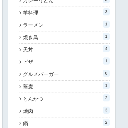
カレーうどん
3
羊料理
1
ラーメン
1
焼き鳥
4
天丼
1
ピザ
8
グルメバーガー
1
蕎麦
2
とんかつ
3
焼肉
2
鍋