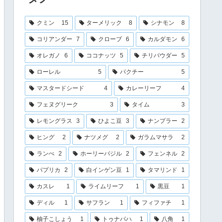
クミン
15
ターメリック
8
シナモン
8
コリアンダー
7
クローブ
6
カルダモン
6
オレガノ
6
ココナッツ
5
チリパウダー
5
ローレル
5
パクチー
5
マスタードシード
4
カレーリーフ
4
フェヌグリーク
3
タイム
3
レモングラス
3
ひよこ豆
3
ナンプラー
2
ヒング
2
ナツメグ
2
ガラムマサラ
2
ランぺ
2
ホーリーバジル
2
フェンネル
2
パプリカ
2
白インゲン豆
1
タマリンド
1
カスレ
1
ライムリーフ
1
黒豆
1
ディル
1
サフラン
1
フィファチ
1
柚子こしょう
1
トゥナパハ
1
八角
1