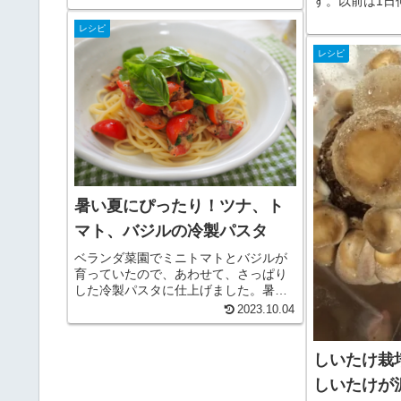
す。以前は1日
ルを衣にして、油で揚げた料理です。
んで、ベランダ
カリッとした食感とオクラの食感がぴ
レシピ
た。近所の店で
ったりで、付け合わせと...
のホースリール
レシピ
ションの蛇口に
組み...
暑い夏にぴったり！ツナ、ト
マト、バジルの冷製パスタ
ベランダ菜園でミニトマトとバジルが
育っていたので、あわせて、さっぱり
した冷製パスタに仕上げました。暑い
日のブランチでしたが、適度な酸味と
2023.10.04
バジルの香りが爽やかで涼しい気分に
なりました。ツナ、トマト、バジルの
冷製パスタ材料（２人分）ミニトマト
しいたけ栽
1...
しいたけが