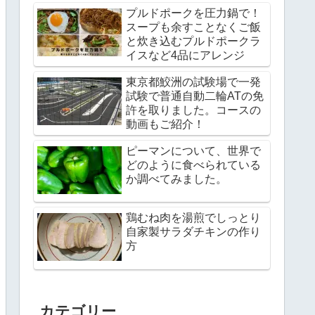
プルドポークを圧力鍋で！
スープも余すことなくご飯
と炊き込むプルドポークラ
イスなど4品にアレンジ
東京都鮫洲の試験場で一発
試験で普通自動二輪ATの免
許を取りました。コースの
動画もご紹介！
ピーマンについて、世界で
どのように食べられている
か調べてみました。
鶏むね肉を湯煎でしっとり
自家製サラダチキンの作り
方
カテゴリー