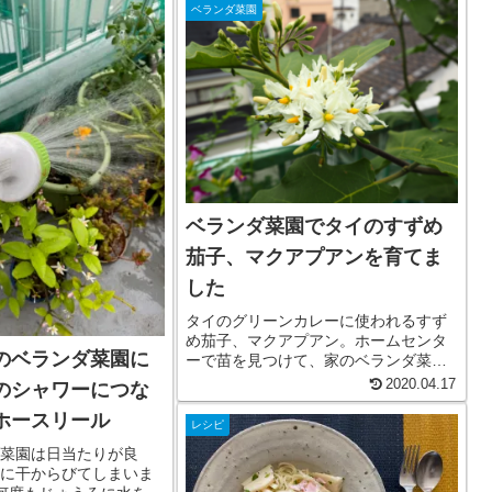
て目玉焼きをのた家庭でも簡単に出来
ベランダ菜園
るタイ料理。ガパオライスは日本では
バ...
ベランダ菜園でタイのすずめ
茄子、マクアプアンを育てま
した
タイのグリーンカレーに使われるすず
め茄子、マクアプアン。ホームセンタ
のベランダ菜園に
ーで苗を見つけて、家のベランダ菜園
に植えてみたところ、大きく育って、
2020.04.17
のシャワーにつな
花が咲き、実が収穫できるまでに育ち
ホースリール
ました。3年ほどで枯れてしまったので
レシピ
すが、植えてからの顛末を日記にし
菜園は日当たりが良
ま...
に干からびてしまいま