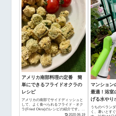
穫...
アメリカ南部料理の定番 簡
単にできるフライドオクラの
マンション
レシピ
最適！浴室
げる水やり
アメリカの南部でサイドディッシュと
して、よく食べられるフライド・オク
うちのベランダ
ラ(Fried Okra)のレシピの紹介です。と
く、暑いとすぐ
うもろこしの粗挽きの粉、コーンミー
2020.06.19