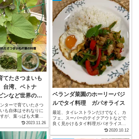
育てたさつまいも
、台湾、ベトナ
ベランダ菜園のホーリーバジ
ピンなど世界の料
ルでタイ料理 ガパオライス
見ました
ンターで育ていたさつ
いも自体はそれなりに
最近、タイレストランだけでなく、カ
すが、葉っぱも大量に
フェ、スーパーのテイクアウトなどで
のまま捨てるにはもっ
2023.11.26
良く見かけるタイ料理ガパオライス。
って調べてみたら、食
バジル、ひき肉、ピーマンなどをナン
2020.10.12
しかも、沖縄では結構
プラー、オイスターソースなどで炒め
れている、との事で収