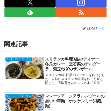
ほるひーと
関連記事
スリランカ料理3品のディナー：
インド・ネパール・スリランカ
冬瓜カレー、空芯菜のテルダー
ラ、紫玉ねぎのサンボール
スリランカ料理3品のディナーを作りまし
た。以前にスリランカ料理を作った時と
同じく、香取薫さんのレシピ本「家庭で
作れるスリランカのカレーとスパイス料
理」のページをめくりつつ、作る料理を
決めました。我が家では身近でない料理
マレーシア、クアラルンプールの
マレーシア・インドネシア・シンガポール
を作る時は、レシピ本を...
黒い中華麺 ホッケンミー(福建
麺)