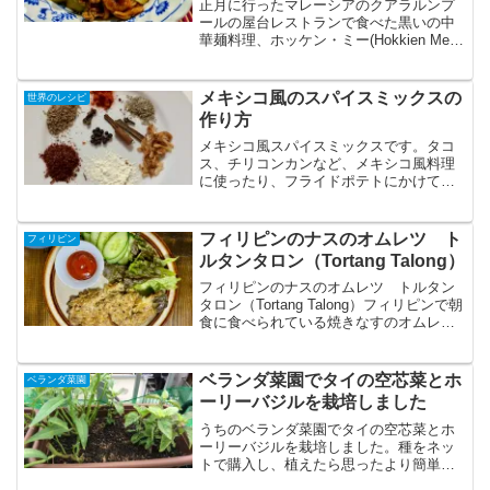
正月に行ったマレーシアのクアラルンプ
ールの屋台レストランで食べた黒いの中
華麺料理、ホッケン・ミー(Hokkien Mee)
が忘れられずに、うどんを使って家で再
現しました。黒い麺に染み込んだ独特の
旨味が絶妙です。ホッケンミー材料(2人
メキシコ風のスパイスミックスの
世界のレシピ
分)うど...
作り方
メキシコ風スパイスミックスです。タコ
ス、チリコンカンなど、メキシコ風料理
に使ったり、フライドポテトにかけても
美味しいです。材料クミンシード大さじ1
コリアンダーシード大さじ1/2クローブ大
さじ1/3シナモン1 1/2本ブラックペッパー
フィリピンのナスのオムレツ ト
フィリピン
大さじ1...
ルタンタロン（Tortang Talong）
フィリピンのナスのオムレツ トルタン
タロン（Tortang Talong）フィリピンで朝
食に食べられている焼きなすのオムレツ
です。シンプルになすと卵だけのレシピ
もありますが、作ってみて物足りなく感
じたので、フィリピンでもポピュラーな
ベランダ菜園でタイの空芯菜とホ
ベランダ菜園
玉ねぎと...
ーリーバジルを栽培しました
うちのベランダ菜園でタイの空芯菜とホ
ーリーバジルを栽培しました。種をネッ
トで購入し、植えたら思ったより簡単に
出来ました。ホーリーバジルはタイのガ