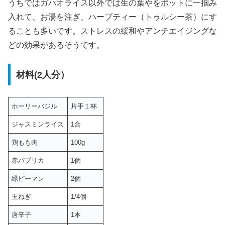
うちではガパオライス以外では生の葉やをポットに一掴み
入れて、お湯を注ぎ、ハーブティー（トゥルシー茶）にす
ることも多いです。ストレスの緩和やアンチエイジングな
どの効果があるそうです。
材料(2人分）
ホーリーバジル
片手１杯
ジャスミンライス
1合
鶏もも肉
100g
赤パプリカ
1個
緑ピーマン
2個
玉ねぎ
1/4個
唐辛子
1本