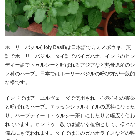
ホーリーバジル(Holy Basil)は日本語でカミメボウキ、英
語でホーリーバジル、タイ語でバイガパオ、インドのヒン
ディー語でトゥルシーと呼ばれるアジアなど熱帯原産のシ
ソ科のハーブ。日本ではホーリーバジルの呼び方が一般的
な様です。
インドではアーユルヴェーダで使用され、不老不死の霊薬
と呼ばれるハーブ。エッセンシャルオイルの原料になった
り、ハーブティー（トゥルシー茶）にしたりと幅広く使わ
れています。ヒンドゥー教では聖なる植物として、様々な
儀式にも使われます。タイではこのガパオライスなどの料