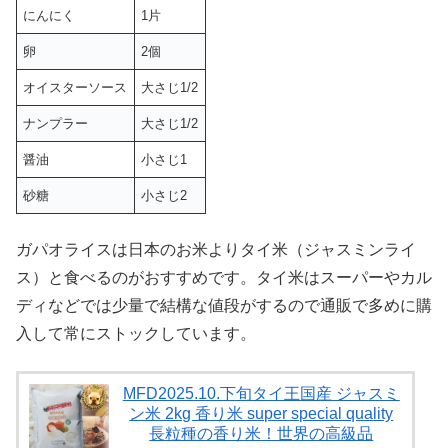
にんにく
1片
卵
2個
オイスターソース
大さじ1/2
ナンプラー
大さじ1/2
醤油
小さじ1
砂糖
小さじ2
ガパオライスは日本のお米よりタイ米（ジャスミンライ
ス）と食べるのがおすすめです。タイ米はスーパーやカル
ディなどでは少量で結構な値段がするので通販で多めに購
入して常にストックしています。
MFD2025.10.下旬タイ王国産 ジャスミ
ン米 2kg 香り米 super special quality
長粒種の香り米！世界の高級品