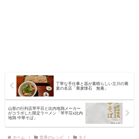
丁寧な手仕事と器が素晴らしい立川の蕎
麦の名店「蕎麦懐石 無庵」
山形の行列店琴平荘と比内地鶏メーカー
がコラボした限定ラーメン「琴平荘x比内
地鶏 中華そば」
ホーム
世界のレシピ
タイ