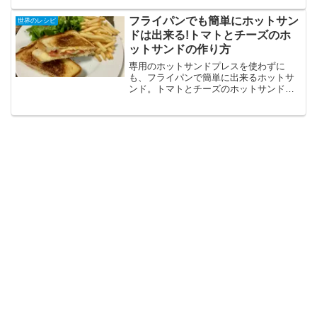
パオライスに使われるハーブ。ガパオと
はタイ語でホーリーバジルとの事。一般
フライパンでも簡単にホットサン
世界のレシピ
的なスイートバジルとは一...
ドは出来る!トマトとチーズのホ
ットサンドの作り方
専用のホットサンドプレスを使わずに
も、フライパンで簡単に出来るホットサ
ンド。トマトとチーズのホットサンドは
トマトの水気で難しいですが、マヨネー
ズでパンをコーティングすること、トマ
トの水を切ることでパンがさくっとした
まま出来ました。