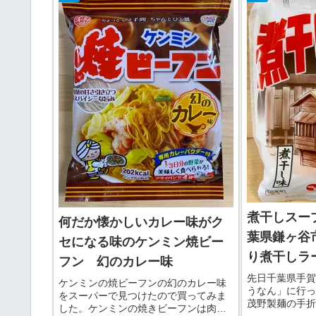
煮干しスー
何だか懐かしいカレー味がク
葉県鎌ヶ谷
セになる味のケンミン焼ビー
り煮干しラ
フン 幻のカレー味
先日千葉県手賀
ケンミンの焼ビーフンの幻のカレー味
うなん」に行っ
をスーパーで見つけたので買ってみま
茂野製麺の手折
した。ケンミンの焼きビーフンは肉、