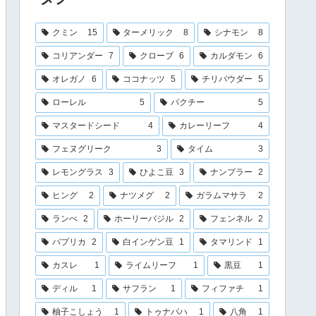
クミン
15
ターメリック
8
シナモン
8
コリアンダー
7
クローブ
6
カルダモン
6
オレガノ
6
ココナッツ
5
チリパウダー
5
ローレル
5
パクチー
5
マスタードシード
4
カレーリーフ
4
フェヌグリーク
3
タイム
3
レモングラス
3
ひよこ豆
3
ナンプラー
2
ヒング
2
ナツメグ
2
ガラムマサラ
2
ランぺ
2
ホーリーバジル
2
フェンネル
2
パプリカ
2
白インゲン豆
1
タマリンド
1
カスレ
1
ライムリーフ
1
黒豆
1
ディル
1
サフラン
1
フィファチ
1
柚子こしょう
1
トゥナパハ
1
八角
1