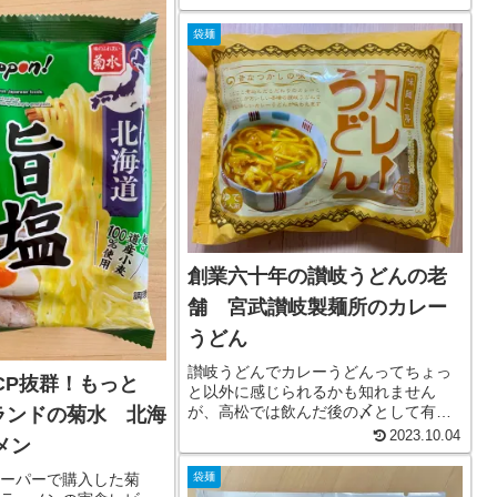
田・山形県限定の高級ラーメン琴平荘x
、中国などで食べられ
比内地鶏中華そばを通販で取り寄せま
袋麺
した。１箱に２食入っていて108...
創業六十年の讃岐うどんの老
舗 宮武讃岐製麺所のカレー
うどん
讃岐うどんでカレーうどんってちょっ
CP抜群！もっと
と以外に感じられるかも知れません
が、高松では飲んだ後の〆として有
!ブランドの菊水 北海
名。昨年、高松に旅行に行った時に有
2023.10.04
メン
名店2軒に行きましたが、どちらも行列
で味も大満足でした。高松のカレーう
ーパーで購入した菊
袋麺
どんをもう一度食べたいけど、そうも