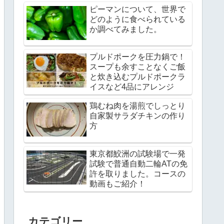
ピーマンについて、世界で
どのように食べられている
か調べてみました。
プルドポークを圧力鍋で！
スープも余すことなくご飯
と炊き込むプルドポークラ
イスなど4品にアレンジ
鶏むね肉を湯煎でしっとり
自家製サラダチキンの作り
方
東京都鮫洲の試験場で一発
試験で普通自動二輪ATの免
許を取りました。コースの
動画もご紹介！
カテゴリー