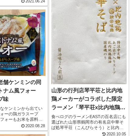
P抜群だったので紹介さ
2021.06.24
手折り麺とは乾麺が手
になっていて、小さな
で、小さい鍋で茹で
老舗ケンミンの同
山形の行列店琴平荘と比内地
トナム風フォー
鶏メーカーがコラボした限定
プ味
ラーメン「琴平荘x比内地鶏
なケンミンから出てい
ォーの鶏ガラスープ
中華そば」
食べログのラーメンEASTの百名店にも
フォーもお米を原料と
選ばれた山形県鶴岡市の有名店中華そ
ドル。ケンミンは他に
2020.08.28
ば処琴平荘（こんぴらそう）と比内地
した商品を色々出して
鶏メーカー秋田味商がコラボした秋
2020.10.05
その一環のようです。