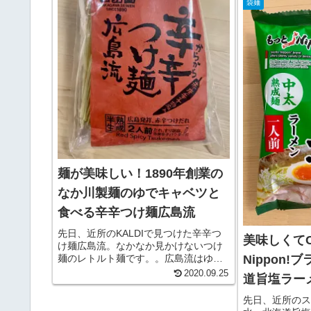
袋麺
ビーフンは台湾
てい...
麺が美味しい！1890年創業の
なか川製麺のゆでキャベツと
食べる辛辛つけ麺広島流
先日、近所のKALDIで見つけた辛辛つ
美味しくて
け麺広島流。なかなか見かけないつけ
Nippon
麺のレトルト麺です。。広島流はゆで
キャベツ、ゆで卵を添えて食べます。
2020.09.25
道旨塩ラー
1890年創業のなか川製麺の商品です。
つけ麺といえば麺の美味しさ次第で、
先日、近所のス
なかなかレトルト麺では難しい...