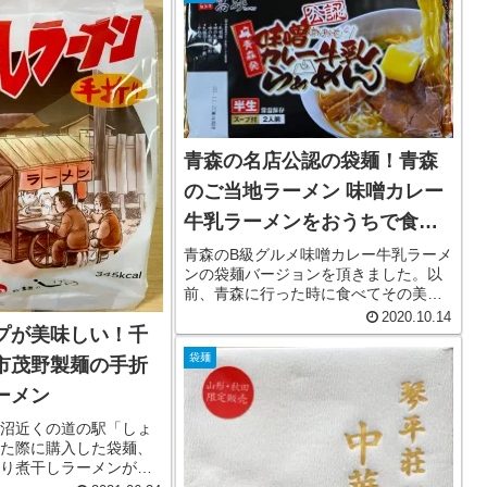
青森の名店公認の袋麺！青森
のご当地ラーメン 味噌カレー
牛乳ラーメンをおうちで食
す
青森のB級グルメ味噌カレー牛乳ラーメ
ンの袋麺バージョンを頂きました。以
前、青森に行った時に食べてその美味
しさが忘れられず、また食べたかった
2020.10.14
プが美味しい！千
ラーメン。味噌、カレー、牛乳のラー
メンって聞くと大胆な、と思います
袋麺
市茂野製麺の手折
が、実際にはそこまで変わったラーメ
ン...
ーメン
沼近くの道の駅「しょ
た際に購入した袋麺、
り煮干しラーメンがか