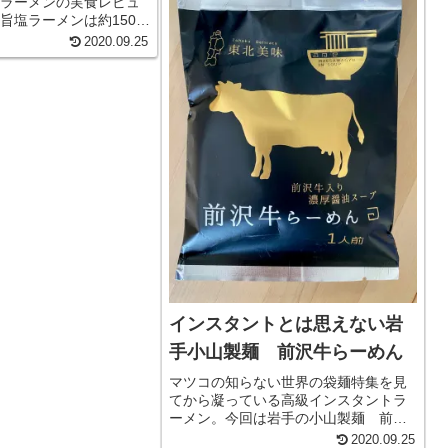
ラーメンの実食レビュ
行か...
旨塩ラーメンは約150円
麺の美味しさ、そし
2020.09.25
バランスの良いスープ
べてCPが良くおすすめ
道旨塩ラーメンは三
インスタントとは思えない岩
手小山製麺 前沢牛らーめん
マツコの知らない世界の袋麺特集を見
てから凝っている高級インスタントラ
ーメン。今回は岩手の小山製麺 前沢
牛らーめんを頂きました。牛の旨味と
2020.09.25