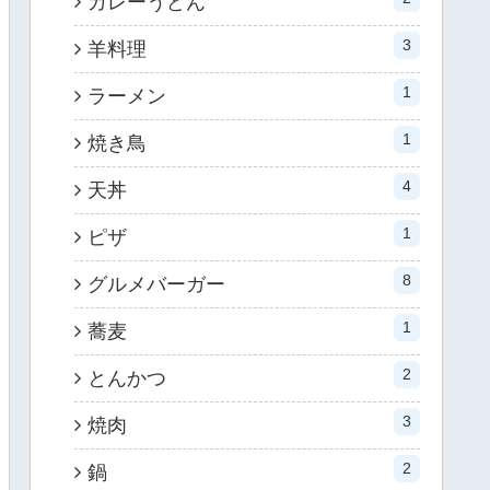
カレーうどん
3
羊料理
1
ラーメン
1
焼き鳥
4
天丼
1
ピザ
8
グルメバーガー
1
蕎麦
2
とんかつ
3
焼肉
2
鍋