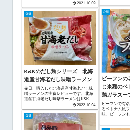
なり美味しくC
野菜などの具を切り、フライパンに入
2021.10.09
せて頂きます。
れ、蓋をし、火を付けて4分待ち、蓋を
折りで４つ折り
開けて混ぜるだけ、と作り方が簡単な
袋麺
袋麺
サイズになるの
ので、いつも味がブレず美味しく出
や...
来...
K&Kのだし麺シリーズ 北海
ビーフンの
道産甘海老だし味噌ラーメン
じ米麺のベ
先日、購入した北海道産甘海老だし味
噌ラーメンの実食レビューです。北海
鶏ガラスー
道産甘海老だし味噌ラーメンはK&Kの
ビーフンで有名
だし麺シリーズの一つ。だし麺シリー
2022.10.04
るベトナム風フ
ズは全部で十種類あり、長崎県産炭焼
味。ビーフンも
きあごだし 醤油ラーメン、千葉県産
袋麺
したライスヌー
はまぐりだし 塩ラーメン、三重県産...
もお米を原料と
いて、フォーも